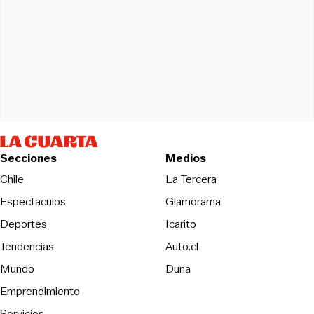
Secciones
Medios
Opens in new wind
Chile
La Tercera
Espectaculos
Glamorama
Opens in new window
Deportes
Icarito
Opens in new window
Tendencias
Auto.cl
Opens in new window
Mundo
Duna
Emprendimiento
Servicios