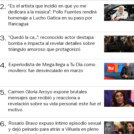
2
.
“Es el artista que incidió en que yo me
dedicara a la música”: Pollo Fuentes rendirá
homenaje a Lucho Gatica en su paso por
Rancagua
3
.
“Quedó la ca...”: reconocido actor destapa
bomba e impacta al revelar detalles sobre
triángulo amoroso que protagonizó
4
.
Experiodista de Mega llega a Tu Día como
movilero: fue desvinculado en marzo
5
.
Carmen Gloria Arroyo expone brutales
mensajes que recibió y reacciona a
revelación sobre su vida personal: este fue el
motivo
6
.
Rosario Bravo expuso íntimo episodio sexual
y dejó peinado para atrás a Viñuela en pleno