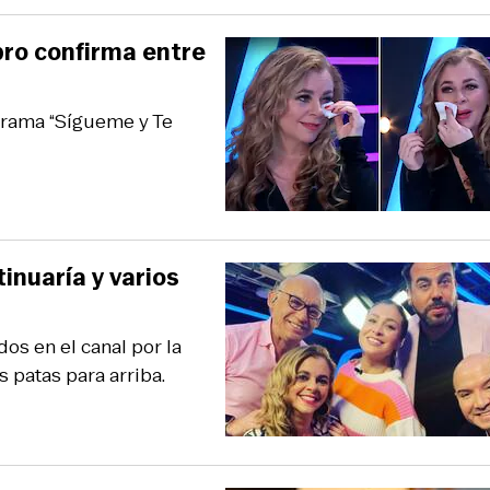
obro confirma entre
grama “Sígueme y Te
inuaría y varios
os en el canal por la
 patas para arriba.