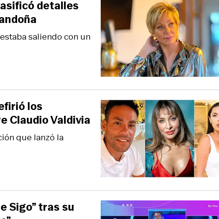
asificó detalles
gandoña
 estaba saliendo con un
firió los
e Claudio Valdivia
ción que lanzó la
e Sigo” tras su