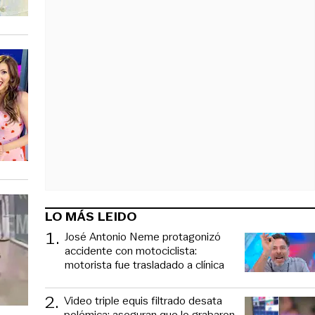
LO MÁS LEIDO
1
.
José Antonio Neme protagonizó
accidente con motociclista:
motorista fue trasladado a clínica
2
.
Video triple equis filtrado desata
polémica: aseguran que lo grabaron