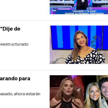
 “Dije de
 reestructurado
parando para
pasado, ahora estarán