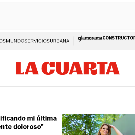
CONSTRUCTO
OS
MUNDO
SERVICIOS
URBANA
ificando mi última
ente doloroso”