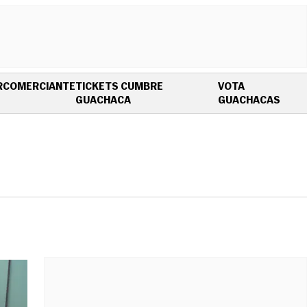
R
COMERCIANTE
TICKETS CUMBRE
VOTA
OPENS IN NEW WINDOW
OPEN
GUACHACA
GUACHACAS