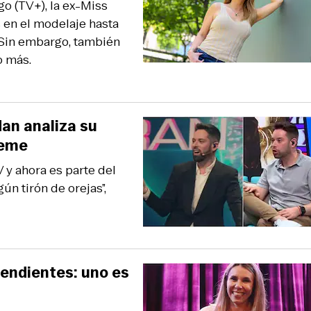
go (TV+), la ex-Miss
s en el modelaje hasta
 Sin embargo, también
o más.
dan analiza su
ueme
 y ahora es parte del
ún tirón de orejas”,
pendientes: uno es