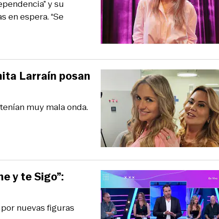
ependencia” y su
s en espera. “Se
nita Larraín posan
tenían muy mala onda.
e y te Sigo”:
 por nuevas figuras