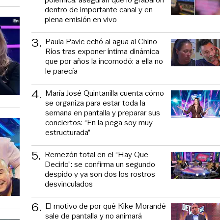
dentro de importante canal y en
plena emisión en vivo
3
.
Paula Pavic echó al agua al Chino
Ríos tras exponer íntima dinámica
que por años la incomodó: a ella no
le parecía
4
.
María José Quintanilla cuenta cómo
se organiza para estar toda la
semana en pantalla y preparar sus
conciertos: “En la pega soy muy
estructurada”
5
.
Remezón total en el “Hay Que
Decirlo”: se confirma un segundo
despido y ya son dos los rostros
desvinculados
6
.
El motivo de por qué Kike Morandé
sale de pantalla y no animará