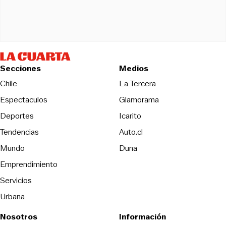
Secciones
Medios
Opens in new wind
Chile
La Tercera
Espectaculos
Glamorama
Opens in new window
Deportes
Icarito
Opens in new window
Tendencias
Auto.cl
Opens in new window
Mundo
Duna
Emprendimiento
Servicios
Urbana
Nosotros
Información