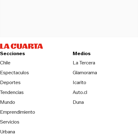
Secciones
Medios
Opens in new wind
Chile
La Tercera
Espectaculos
Glamorama
Opens in new window
Deportes
Icarito
Opens in new window
Tendencias
Auto.cl
Opens in new window
Mundo
Duna
Emprendimiento
Servicios
Urbana