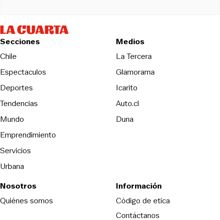
Secciones
Medios
Opens in new wind
Chile
La Tercera
Espectaculos
Glamorama
Opens in new window
Deportes
Icarito
Opens in new window
Tendencias
Auto.cl
Opens in new window
Mundo
Duna
Emprendimiento
Servicios
Urbana
Nosotros
Información
Opens in new
Quiénes somos
Código de etica
Contáctanos