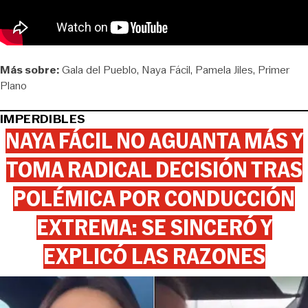
Más sobre:
Gala del Pueblo
Naya Fácil
Pamela Jiles
Primer
Plano
IMPERDIBLES
NAYA FÁCIL NO AGUANTA MÁS Y
TOMA RADICAL DECISIÓN TRAS
POLÉMICA POR CONDUCCIÓN
EXTREMA: SE SINCERÓ Y
EXPLICÓ LAS RAZONES