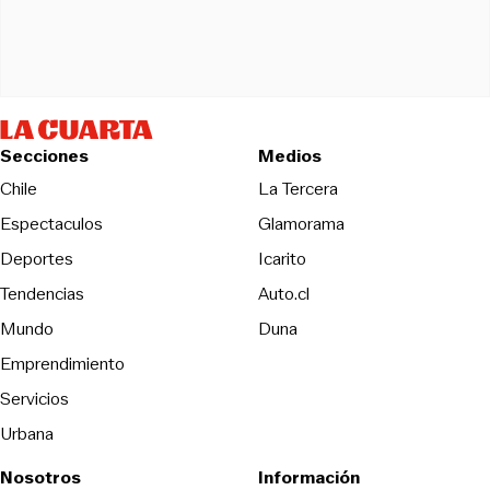
Secciones
Medios
Opens in new wind
Chile
La Tercera
Espectaculos
Glamorama
Opens in new window
Deportes
Icarito
Opens in new window
Tendencias
Auto.cl
Opens in new window
Mundo
Duna
Emprendimiento
Servicios
Urbana
Nosotros
Información