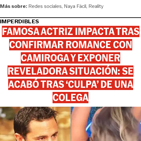
Más sobre:
Redes sociales
Naya Fácil
Reality
IMPERDIBLES
FAMOSA ACTRIZ IMPACTA TRAS
CONFIRMAR ROMANCE CON
CAMIROGA Y EXPONER
REVELADORA SITUACIÓN: SE
ACABÓ TRAS ‘CULPA’ DE UNA
COLEGA