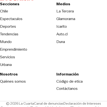
Secciones
Medios
Opens in new wind
Chile
La Tercera
Espectaculos
Glamorama
Opens in new window
Deportes
Icarito
Opens in new window
Tendencias
Auto.cl
Opens in new window
Mundo
Duna
Emprendimiento
Servicios
Urbana
Nosotros
Información
Opens in new
Quiénes somos
Código de etica
Contáctanos
Opens in new window
Ope
© 2026 La Cuarta
Canal de denuncias
Declaración de Intereses