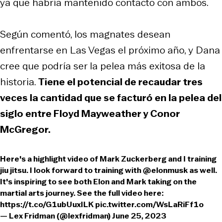
ya que habría mantenido contacto con ambos.
Según comentó, los magnates desean
enfrentarse en Las Vegas el próximo año, y Dana
cree que podría ser la pelea más exitosa de la
historia.
Tiene el potencial de recaudar tres
veces la cantidad que se facturó en la pelea del
siglo entre Floyd Mayweather y Conor
McGregor.
Here's a highlight video of Mark Zuckerberg and I training
jiu jitsu. I look forward to training with
@elonmusk
as well.
It's inspiring to see both Elon and Mark taking on the
martial arts journey. See the full video here:
https://t.co/G1ubUuxILK
pic.twitter.com/WsLaRiFf1o
— Lex Fridman (@lexfridman)
June 25, 2023