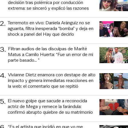
decisión tras polémica por conducción
extrema: se sinceró y explicó las razones
2
.
Terremoto en vivo: Daniela Aránguiz no se
aguanta, filtra inesperada “bomba” y deja en
shock a panel del Hay que decirlo
3
.
Filtran audios de las disculpas de Marité
Matus a Camilo Huerta: “Fue un error de mi
parte basado... ”
4
.
Vivianne Dietz enamora con destape de alto
impacto y genera inmediatas reacciones en
la web: el comentario que se repitió
5
.
El nuevo golpe que sacude a reconocida
actriz de Mega y remece la farándula:
confirmó abrupto quiebre de su matrimonio
6
.
“Es el artista que incidió en que yo me