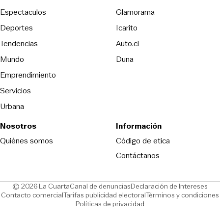
Espectaculos
Glamorama
Opens in new window
Deportes
Icarito
Opens in new window
Tendencias
Auto.cl
Opens in new window
Mundo
Duna
Emprendimiento
Servicios
Urbana
Nosotros
Información
Opens in new
Quiénes somos
Código de etica
Contáctanos
Opens in new window
Ope
© 2026 La Cuarta
Canal de denuncias
Declaración de Intereses
Opens in new window
Opens in new window
Contacto comercial
Tarifas publicidad electoral
Términos y condiciones
Políticas de privacidad