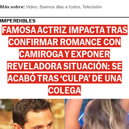
Más sobre:
Video
Buenos días a todos
Televisión
IMPERDIBLES
FAMOSA ACTRIZ IMPACTA TRAS
CONFIRMAR ROMANCE CON
CAMIROGA Y EXPONER
REVELADORA SITUACIÓN: SE
ACABÓ TRAS ‘CULPA’ DE UNA
COLEGA