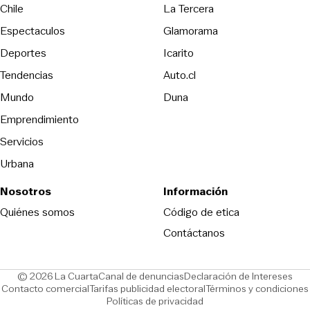
Opens in new wind
Chile
La Tercera
Espectaculos
Glamorama
Opens in new window
Deportes
Icarito
Opens in new window
Tendencias
Auto.cl
Opens in new window
Mundo
Duna
Emprendimiento
Servicios
Urbana
Nosotros
Información
Opens in new
Quiénes somos
Código de etica
Contáctanos
Opens in new window
Ope
© 2026 La Cuarta
Canal de denuncias
Declaración de Intereses
Opens in new window
Opens in new window
Contacto comercial
Tarifas publicidad electoral
Términos y condiciones
Políticas de privacidad