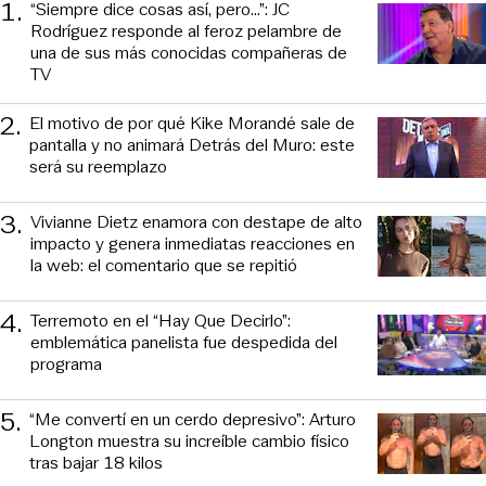
1
.
“Siempre dice cosas así, pero...”: JC
Rodríguez responde al feroz pelambre de
una de sus más conocidas compañeras de
TV
2
.
El motivo de por qué Kike Morandé sale de
pantalla y no animará Detrás del Muro: este
será su reemplazo
3
.
Vivianne Dietz enamora con destape de alto
impacto y genera inmediatas reacciones en
la web: el comentario que se repitió
4
.
Terremoto en el “Hay Que Decirlo”:
emblemática panelista fue despedida del
programa
5
.
“Me convertí en un cerdo depresivo”: Arturo
Longton muestra su increíble cambio físico
tras bajar 18 kilos