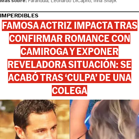
Más sobre:
Farándula
Leonardo DiCaprio
Irina Shayk
IMPERDIBLES
FAMOSA ACTRIZ IMPACTA TRAS
CONFIRMAR ROMANCE CON
CAMIROGA Y EXPONER
REVELADORA SITUACIÓN: SE
ACABÓ TRAS ‘CULPA’ DE UNA
COLEGA