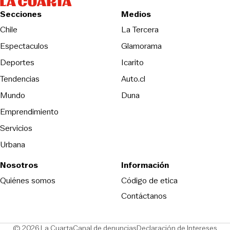
Secciones
Medios
Opens in new wind
Chile
La Tercera
Espectaculos
Glamorama
Opens in new window
Deportes
Icarito
Opens in new window
Tendencias
Auto.cl
Opens in new window
Mundo
Duna
Emprendimiento
Servicios
Urbana
Nosotros
Información
Opens in new
Quiénes somos
Código de etica
Contáctanos
Opens in new window
Ope
© 2026 La Cuarta
Canal de denuncias
Declaración de Intereses