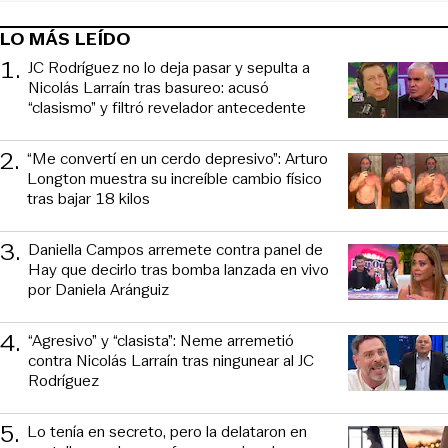
LO MÁS LEÍDO
1
.
JC Rodríguez no lo deja pasar y sepulta a
Nicolás Larraín tras basureo: acusó
“clasismo” y filtró revelador antecedente
2
.
“Me convertí en un cerdo depresivo”: Arturo
Longton muestra su increíble cambio físico
tras bajar 18 kilos
3
.
Daniella Campos arremete contra panel de
Hay que decirlo tras bomba lanzada en vivo
por Daniela Aránguiz
4
.
“Agresivo” y “clasista”: Neme arremetió
contra Nicolás Larraín tras ningunear al JC
Rodríguez
5
.
Lo tenía en secreto, pero la delataron en