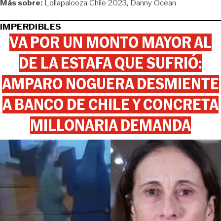
Más sobre:
Lollapalooza Chile 2023
Danny Ocean
IMPERDIBLES
VA POR UN MONTO MAYOR AL
DE LA ESTAFA QUE SUFRIÓ:
AMPARO NOGUERA DESMIENTE
A BANCO DE CHILE Y CONCRETA
MILLONARIA DEMANDA