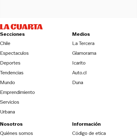
Secciones
Medios
Opens in new wind
Chile
La Tercera
Espectaculos
Glamorama
Opens in new window
Deportes
Icarito
Opens in new window
Tendencias
Auto.cl
Opens in new window
Mundo
Duna
Emprendimiento
Servicios
Urbana
Nosotros
Información
Opens in new
Quiénes somos
Código de etica