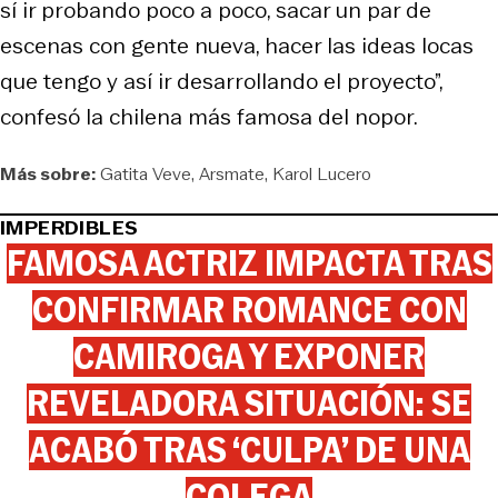
sí ir probando poco a poco, sacar un par de
escenas con gente nueva, hacer las ideas locas
que tengo y así ir desarrollando el proyecto”,
confesó la chilena más famosa del nopor.
Más sobre:
Gatita Veve
Arsmate
Karol Lucero
IMPERDIBLES
FAMOSA ACTRIZ IMPACTA TRAS
CONFIRMAR ROMANCE CON
CAMIROGA Y EXPONER
REVELADORA SITUACIÓN: SE
ACABÓ TRAS ‘CULPA’ DE UNA
COLEGA