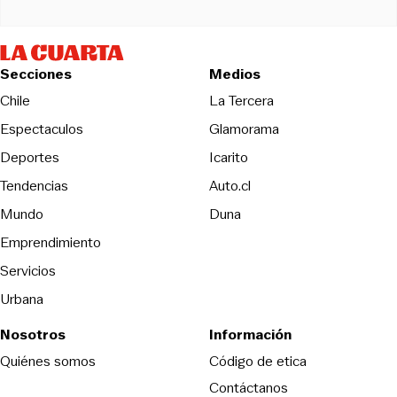
Secciones
Medios
Opens in new wind
Chile
La Tercera
Espectaculos
Glamorama
Opens in new window
Deportes
Icarito
Opens in new window
Tendencias
Auto.cl
Opens in new window
Mundo
Duna
Emprendimiento
Servicios
Urbana
Nosotros
Información
Opens in new
Quiénes somos
Código de etica
Contáctanos