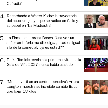
Cofradía”
4
.
Recordando a Walter Kliche: la trayectoria
del actor uruguayo que se radicó en Chile y
su papel en “La Madrastra”
5
.
La Firme con Lorena Bosch: “Una vez un
señor en la feria me dijo ‘oiga, ¡usted es igual
a la de la comedia!... ¿o es usted?’”
6
.
Tonka Tomicic revela a la primera invitada a la
Gala de Viña 2027: nunca había asistido
7
.
“Me convertí en un cerdo depresivo”: Arturo
Longton muestra su increíble cambio físico
tras bajar 18 kilos