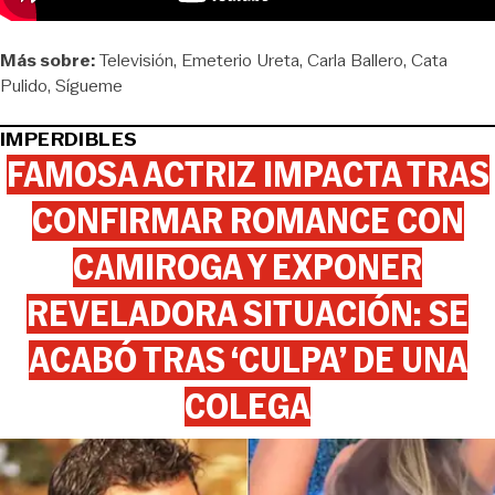
Más sobre:
Televisión
Emeterio Ureta
Carla Ballero
Cata
Pulido
Sígueme
IMPERDIBLES
FAMOSA ACTRIZ IMPACTA TRAS
CONFIRMAR ROMANCE CON
CAMIROGA Y EXPONER
REVELADORA SITUACIÓN: SE
ACABÓ TRAS ‘CULPA’ DE UNA
COLEGA