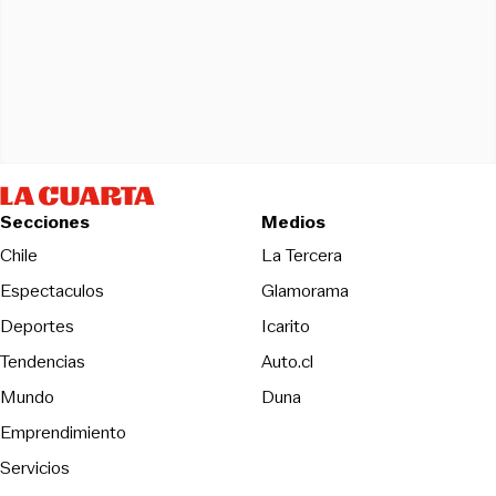
Secciones
Medios
Opens in new wind
Chile
La Tercera
Espectaculos
Glamorama
Opens in new window
Deportes
Icarito
Opens in new window
Tendencias
Auto.cl
Opens in new window
Mundo
Duna
Emprendimiento
Servicios