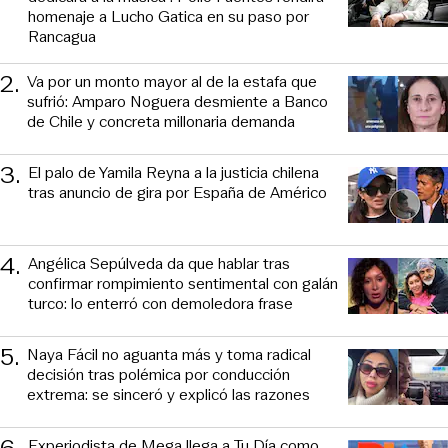
homenaje a Lucho Gatica en su paso por
Rancagua
2
.
Va por un monto mayor al de la estafa que
sufrió: Amparo Noguera desmiente a Banco
de Chile y concreta millonaria demanda
3
.
El palo de Yamila Reyna a la justicia chilena
tras anuncio de gira por España de Américo
4
.
Angélica Sepúlveda da que hablar tras
confirmar rompimiento sentimental con galán
turco: lo enterró con demoledora frase
5
.
Naya Fácil no aguanta más y toma radical
decisión tras polémica por conducción
extrema: se sinceró y explicó las razones
Experiodista de Mega llega a Tu Día como