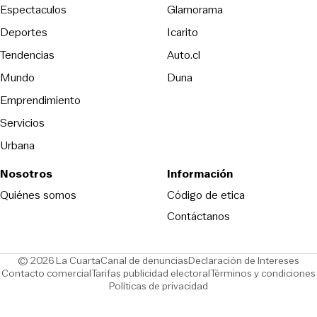
Espectaculos
Glamorama
Opens in new window
Deportes
Icarito
Opens in new window
Tendencias
Auto.cl
Opens in new window
Mundo
Duna
Emprendimiento
Servicios
Urbana
Nosotros
Información
Opens in new
Quiénes somos
Código de etica
Contáctanos
Opens in new window
Ope
© 2026 La Cuarta
Canal de denuncias
Declaración de Intereses
Opens in new window
Opens in new window
Contacto comercial
Tarifas publicidad electoral
Términos y condiciones
Políticas de privacidad