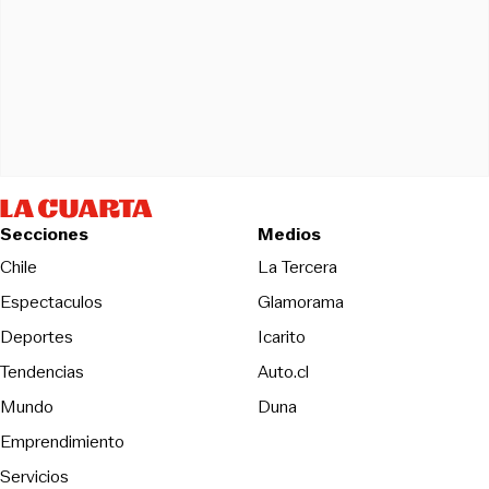
Secciones
Medios
Opens in new wind
Chile
La Tercera
Espectaculos
Glamorama
Opens in new window
Deportes
Icarito
Opens in new window
Tendencias
Auto.cl
Opens in new window
Mundo
Duna
Emprendimiento
Servicios