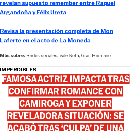
revelan supuesto remember entre Raquel
Argandoña y Félix Ureta
Revisa la presentación completa de Mon
Laferte en el acto de La Moneda
Más sobre:
Redes sociales
Vale Roth
Gran Hermano
IMPERDIBLES
FAMOSA ACTRIZ IMPACTA TRAS
CONFIRMAR ROMANCE CON
CAMIROGA Y EXPONER
REVELADORA SITUACIÓN: SE
ACABÓ TRAS ‘CULPA’ DE UNA