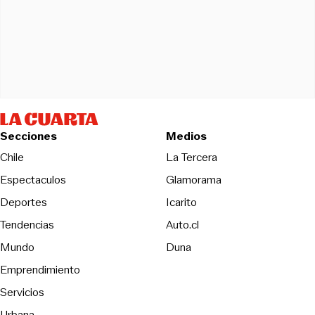
Secciones
Medios
Opens in new wind
Chile
La Tercera
Espectaculos
Glamorama
Opens in new window
Deportes
Icarito
Opens in new window
Tendencias
Auto.cl
Opens in new window
Mundo
Duna
Emprendimiento
Servicios
Urbana