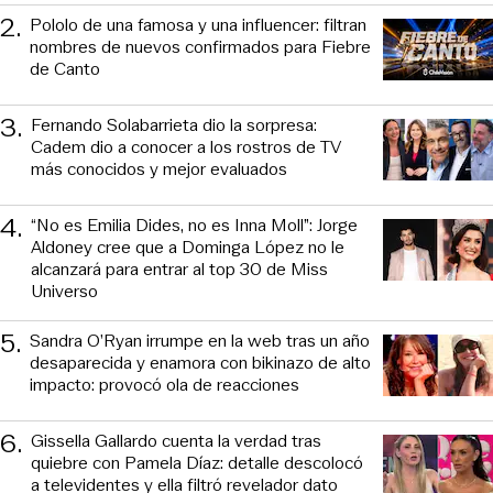
2
.
Pololo de una famosa y una influencer: filtran
nombres de nuevos confirmados para Fiebre
de Canto
3
.
Fernando Solabarrieta dio la sorpresa:
Cadem dio a conocer a los rostros de TV
más conocidos y mejor evaluados
4
.
“No es Emilia Dides, no es Inna Moll”: Jorge
Aldoney cree que a Dominga López no le
alcanzará para entrar al top 30 de Miss
Universo
5
.
Sandra O’Ryan irrumpe en la web tras un año
desaparecida y enamora con bikinazo de alto
impacto: provocó ola de reacciones
6
.
Gissella Gallardo cuenta la verdad tras
quiebre con Pamela Díaz: detalle descolocó
a televidentes y ella filtró revelador dato