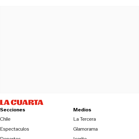
Secciones
Medios
Opens in new wind
Chile
La Tercera
Espectaculos
Glamorama
Opens in new window
Deportes
Icarito