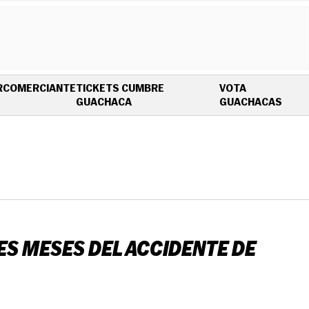
R
COMERCIANTE
TICKETS CUMBRE
VOTA
OPENS IN NEW WINDOW
OPEN
GUACHACA
GUACHACAS
ES MESES DEL ACCIDENTE DE