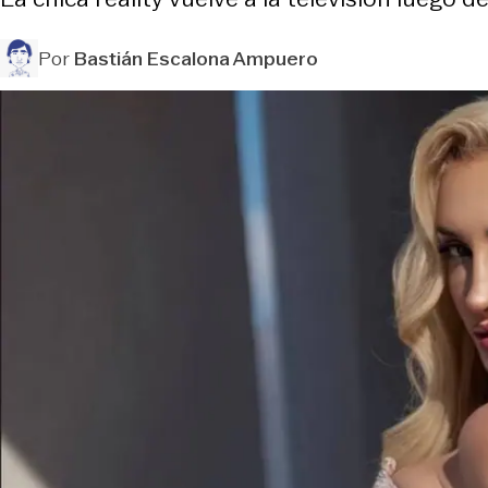
Por
Bastián Escalona Ampuero