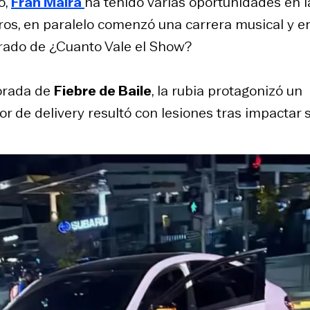
o,
Fran Maira
ha tenido varias oportunidades en l
erros, en paralelo comenzó una carrera musical y e
jurado de ¿Cuanto Vale el Show?
porada de
Fiebre de Baile
, la rubia protagonizó un
or de delivery resultó con lesiones tras impactar 