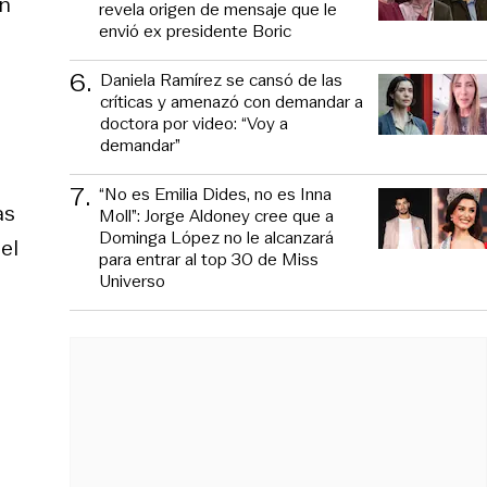
en
revela origen de mensaje que le
envió ex presidente Boric
6
.
Daniela Ramírez se cansó de las
críticas y amenazó con demandar a
doctora por video: “Voy a
demandar”
7
.
“No es Emilia Dides, no es Inna
as
Moll”: Jorge Aldoney cree que a
Dominga López no le alcanzará
el
para entrar al top 30 de Miss
Universo