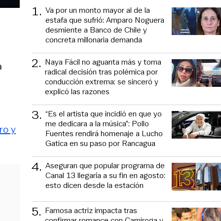
1
.
Va por un monto mayor al de la
estafa que sufrió: Amparo Noguera
desmiente a Banco de Chile y
concreta millonaria demanda
2
.
Naya Fácil no aguanta más y toma
a
radical decisión tras polémica por
conducción extrema: se sinceró y
explicó las razones
3
.
“Es el artista que incidió en que yo
me dedicara a la música”: Pollo
ro y
Fuentes rendirá homenaje a Lucho
Gatica en su paso por Rancagua
4
.
Aseguran que popular programa de
Canal 13 llegaría a su fin en agosto:
esto dicen desde la estación
5
.
Famosa actriz impacta tras
confirmar romance con Camiroga y