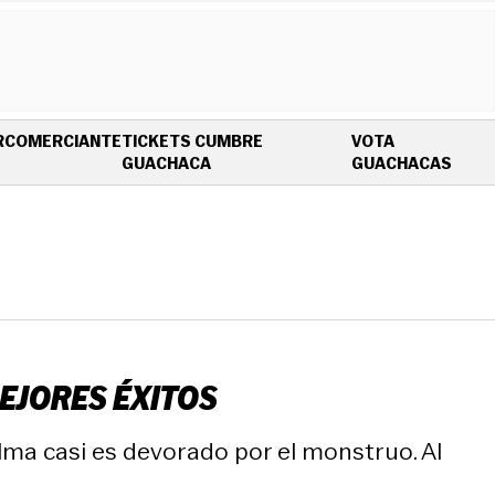
R
COMERCIANTE
TICKETS CUMBRE
VOTA
OPENS IN NEW WINDOW
OPEN
GUACHACA
GUACHACAS
EJORES ÉXITOS
lma casi es devorado por el monstruo. Al