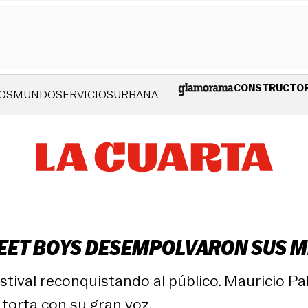
CONSTRUCTO
OS
MUNDO
SERVICIOS
URBANA
EET BOYS DESEMPOLVARON SUS M
tival reconquistando al público. Mauricio Pa
 torta con su gran voz.