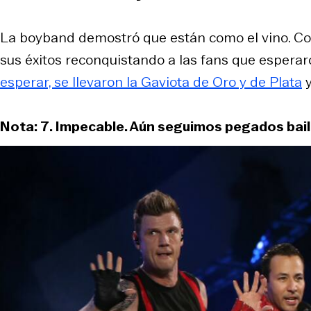
La boyband demostró que están como el vino. Con
sus éxitos reconquistando a las fans que esperar
esperar, se llevaron la Gaviota de Oro y de Plata
y
Nota: 7. Impecable. Aún seguimos pegados bail