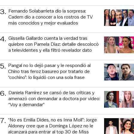
3
.
Fernando Solabarrieta dio la sorpresa:
Cadem dio a conocer a los rostros de TV
más conocidos y mejor evaluados
4
.
Gissella Gallardo cuenta la verdad tras
quiebre con Pamela Díaz: detalle descolocó
a televidentes y ella filtró revelador dato
5
.
Pangal no lo dejó pasar y le respondió al
Chino tras feroz basureo por tratarlo de
“cochino”: lo liquidó con una sola frase
6
.
Daniela Ramírez se cansó de las críticas y
amenazó con demandar a doctora por video:
“Voy a demandar”
7
.
“No es Emilia Dides, no es Inna Moll”: Jorge
Aldoney cree que a Dominga López no le
alcanzará para entrar al top 30 de Miss