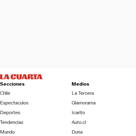
Secciones
Medios
Opens in new wind
Chile
La Tercera
Espectaculos
Glamorama
Opens in new window
Deportes
Icarito
Opens in new window
Tendencias
Auto.cl
Opens in new window
Mundo
Duna