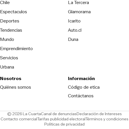
Opens in new wind
Chile
La Tercera
Espectaculos
Glamorama
Opens in new window
Deportes
Icarito
Opens in new window
Tendencias
Auto.cl
Opens in new window
Mundo
Duna
Emprendimiento
Servicios
Urbana
Nosotros
Información
Opens in new
Quiénes somos
Código de etica
Contáctanos
Opens in new window
Ope
© 2026 La Cuarta
Canal de denuncias
Declaración de Intereses
Opens in new window
Opens in new window
Contacto comercial
Tarifas publicidad electoral
Términos y condiciones
Políticas de privacidad