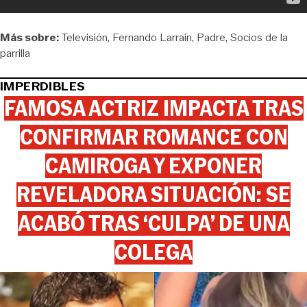
Más sobre:
Televisión
Fernando Larraín
Padre
Socios de la
parrilla
IMPERDIBLES
FAMOSA ACTRIZ IMPACTA TRAS
CONFIRMAR ROMANCE CON
CAMIROGA Y EXPONER
REVELADORA SITUACIÓN: SE
ACABÓ TRAS ‘CULPA’ DE UNA
COLEGA