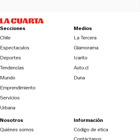
Secciones
Medios
Opens in new wind
Chile
La Tercera
Espectaculos
Glamorama
Opens in new window
Deportes
Icarito
Opens in new window
Tendencias
Auto.cl
Opens in new window
Mundo
Duna
Emprendimiento
Servicios
Urbana
Nosotros
Información
Opens in new
Quiénes somos
Código de etica
Contáctanos