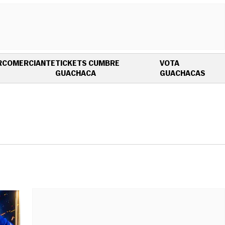
R
COMERCIANTE
TICKETS CUMBRE
VOTA
OPENS IN NEW WINDOW
OPEN
GUACHACA
GUACHACAS