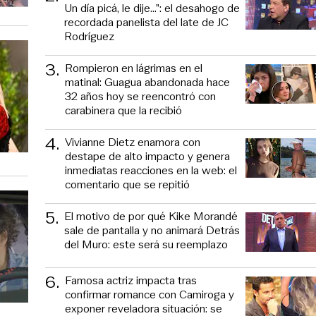
Un día picá, le dije...”: el desahogo de
recordada panelista del late de JC
Rodríguez
3
.
Rompieron en lágrimas en el
matinal: Guagua abandonada hace
32 años hoy se reencontró con
carabinera que la recibió
4
.
Vivianne Dietz enamora con
destape de alto impacto y genera
inmediatas reacciones en la web: el
comentario que se repitió
5
.
El motivo de por qué Kike Morandé
sale de pantalla y no animará Detrás
del Muro: este será su reemplazo
6
.
Famosa actriz impacta tras
confirmar romance con Camiroga y
exponer reveladora situación: se