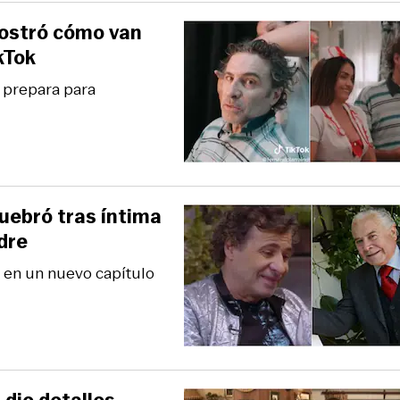
mostró cómo van
kTok
 prepara para
 quebró tras íntima
dre
vo en un nuevo capítulo