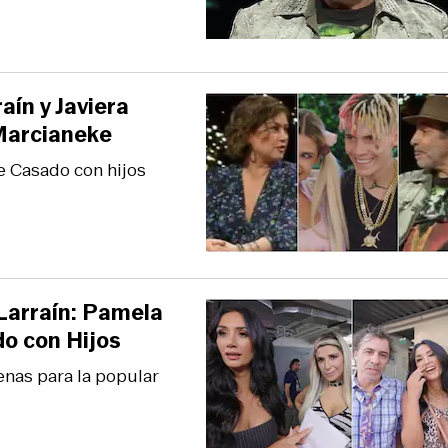
aín y Javiera
Marcianeke
e Casado con hijos
Larraín: Pamela
o con Hijos
enas para la popular