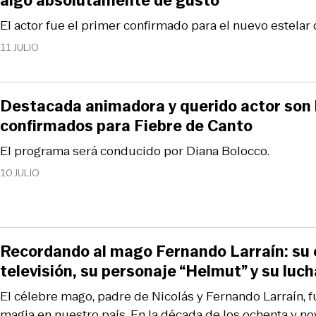
algo absolutamente de gusto”
El actor fue el primer confirmado para el nuevo estelar 
11 JULIO
Destacada animadora y querido actor son 
confirmados para Fiebre de Canto
El programa será conducido por Diana Bolocco.
10 JULIO
Recordando al mago Fernando Larraín: su c
televisión, su personaje “Helmut” y su luch
El célebre mago, padre de Nicolás y Fernando Larraín, f
magia en nuestro país. En la década de los ochenta y no