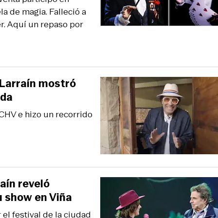
la de magia. Falleció a
er. Aquí un repaso por
 Larraín mostró
ida
 CHV e hizo un recorrido
aín reveló
u show en Viña
 el festival de la ciudad