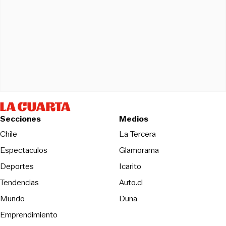
Secciones
Medios
Opens in new wind
Chile
La Tercera
Espectaculos
Glamorama
Opens in new window
Deportes
Icarito
Opens in new window
Tendencias
Auto.cl
Opens in new window
Mundo
Duna
Emprendimiento