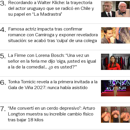
3
.
Recordando a Walter Kliche: la trayectoria
del actor uruguayo que se radicó en Chile y
su papel en “La Madrastra”
4
.
Famosa actriz impacta tras confirmar
romance con Camiroga y exponer reveladora
situación: se acabó tras ‘culpa’ de una colega
5
.
La Firme con Lorena Bosch: “Una vez un
señor en la feria me dijo ‘oiga, ¡usted es igual
a la de la comedia!... ¿o es usted?’”
6
.
Tonka Tomicic revela a la primera invitada a la
Gala de Viña 2027: nunca había asistido
7
.
“Me convertí en un cerdo depresivo”: Arturo
Longton muestra su increíble cambio físico
tras bajar 18 kilos