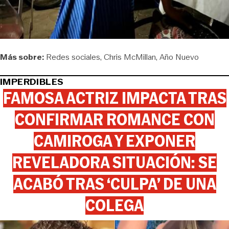
Más sobre:
Redes sociales
Chris McMillan
Año Nuevo
IMPERDIBLES
FAMOSA ACTRIZ IMPACTA TRAS
CONFIRMAR ROMANCE CON
CAMIROGA Y EXPONER
REVELADORA SITUACIÓN: SE
ACABÓ TRAS ‘CULPA’ DE UNA
COLEGA