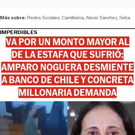
Más sobre:
Redes Sociales
Camilísima
Alexis Sánchez
Seba
IMPERDIBLES
VA POR UN MONTO MAYOR AL
DE LA ESTAFA QUE SUFRIÓ:
AMPARO NOGUERA DESMIENTE
A BANCO DE CHILE Y CONCRETA
MILLONARIA DEMANDA