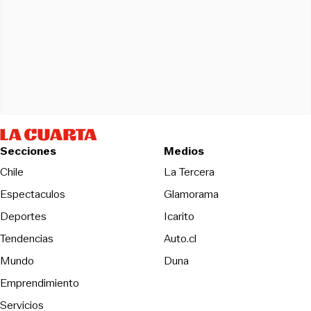
Secciones
Medios
Opens in new wind
Chile
La Tercera
Espectaculos
Glamorama
Opens in new window
Deportes
Icarito
Opens in new window
Tendencias
Auto.cl
Opens in new window
Mundo
Duna
Emprendimiento
Servicios