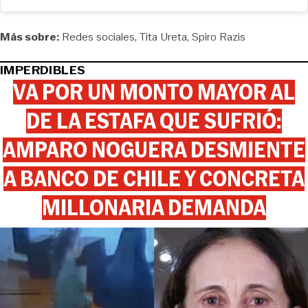
Más sobre:
Redes sociales
Tita Ureta
Spiro Razis
IMPERDIBLES
VA POR UN MONTO MAYOR AL
DE LA ESTAFA QUE SUFRIÓ:
AMPARO NOGUERA DESMIENTE
A BANCO DE CHILE Y CONCRETA
MILLONARIA DEMANDA