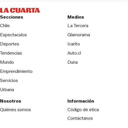
Secciones
Medios
Opens in new wind
Chile
La Tercera
Espectaculos
Glamorama
Opens in new window
Deportes
Icarito
Opens in new window
Tendencias
Auto.cl
Opens in new window
Mundo
Duna
Emprendimiento
Servicios
Urbana
Nosotros
Información
Opens in new
Quiénes somos
Código de etica
Contáctanos