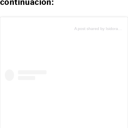
continuación:
A post shared by Isidora Ureta 🐚 (@titaureta)