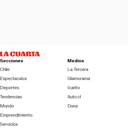
Secciones
Medios
Opens in new wind
Chile
La Tercera
Espectaculos
Glamorama
Opens in new window
Deportes
Icarito
Opens in new window
Tendencias
Auto.cl
Opens in new window
Mundo
Duna
Emprendimiento
Servicios