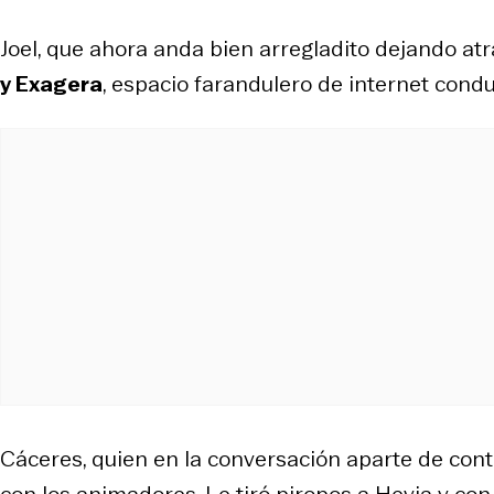
Joel, que ahora anda bien arregladito dejando atrás
y Exagera
, espacio farandulero de internet cond
Cáceres, quien en la conversación aparte de cont
con los animadores. Le tiró piropos a Hevia y con