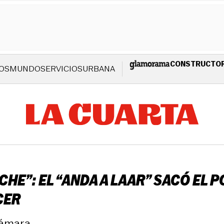
CONSTRUCTO
OS
MUNDO
SERVICIOS
URBANA
CHE”: EL “ANDA A LAAR” SACÓ EL
CER
cámara.