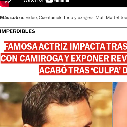
Más sobre:
Video
Cuéntamelo todo y exagera
Mati Mattel
Joe
IMPERDIBLES
FAMOSA ACTRIZ IMPACTA TR
CON CAMIROGA Y EXPONER REV
ACABÓ TRAS ‘CULPA’ 