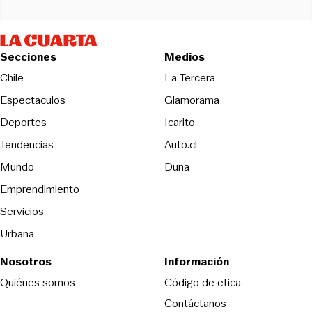
Secciones
Medios
Opens in new wind
Chile
La Tercera
Espectaculos
Glamorama
Opens in new window
Deportes
Icarito
Opens in new window
Tendencias
Auto.cl
Opens in new window
Mundo
Duna
Emprendimiento
Servicios
Urbana
Nosotros
Información
Opens in new
Quiénes somos
Código de etica
Contáctanos