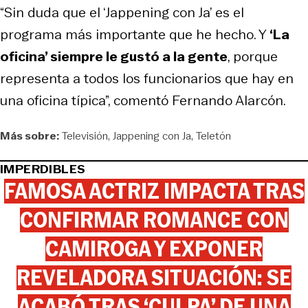
“Sin duda que el ‘Jappening con Ja’ es el
programa más importante que he hecho. Y
‘La
oficina’ siempre le gustó a la gente
, porque
representa a todos los funcionarios que hay en
una oficina típica”, comentó Fernando Alarcón.
Más sobre:
Televisión
Jappening con Ja
Teletón
IMPERDIBLES
FAMOSA ACTRIZ IMPACTA TRAS
CONFIRMAR ROMANCE CON
CAMIROGA Y EXPONER
REVELADORA SITUACIÓN: SE
ACABÓ TRAS ‘CULPA’ DE UNA