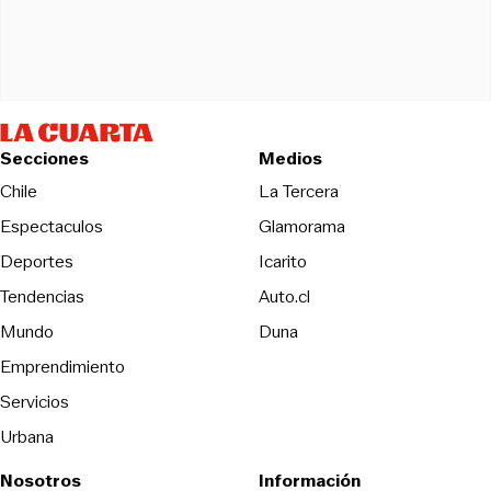
Secciones
Medios
Opens in new wind
Chile
La Tercera
Espectaculos
Glamorama
Opens in new window
Deportes
Icarito
Opens in new window
Tendencias
Auto.cl
Opens in new window
Mundo
Duna
Emprendimiento
Servicios
Urbana
Nosotros
Información