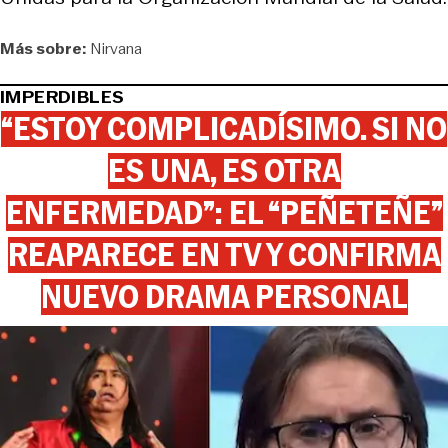
Más sobre:
Nirvana
IMPERDIBLES
“ESTOY COMPLICADÍSIMO. SI NO
ES UNA, ES OTRA
ENFERMEDAD”: EL “PEÑETEÑE”
REAPARECE EN TV Y CONFIRMA
NUEVO DRAMA PERSONAL