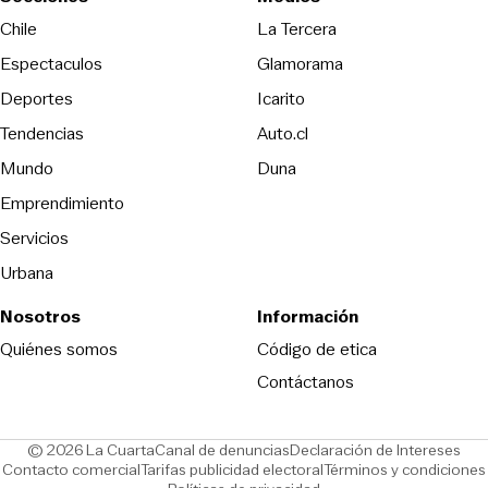
Opens in new wind
Chile
La Tercera
Espectaculos
Glamorama
Opens in new window
Deportes
Icarito
Opens in new window
Tendencias
Auto.cl
Opens in new window
Mundo
Duna
Emprendimiento
Servicios
Urbana
Nosotros
Información
Opens in new
Quiénes somos
Código de etica
Contáctanos
Opens in new window
Ope
© 2026 La Cuarta
Canal de denuncias
Declaración de Intereses
Opens in new window
Opens in new window
Contacto comercial
Tarifas publicidad electoral
Términos y condiciones