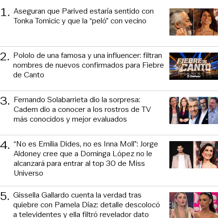
1
.
Aseguran que Parived estaría sentido con
Tonka Tomicic y que la “peló” con vecino
2
.
Pololo de una famosa y una influencer: filtran
nombres de nuevos confirmados para Fiebre
de Canto
3
.
Fernando Solabarrieta dio la sorpresa:
Cadem dio a conocer a los rostros de TV
más conocidos y mejor evaluados
4
.
“No es Emilia Dides, no es Inna Moll”: Jorge
Aldoney cree que a Dominga López no le
alcanzará para entrar al top 30 de Miss
Universo
5
.
Gissella Gallardo cuenta la verdad tras
quiebre con Pamela Díaz: detalle descolocó
a televidentes y ella filtró revelador dato