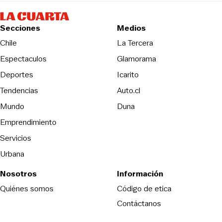
Secciones
Medios
Opens in new wind
Chile
La Tercera
Espectaculos
Glamorama
Opens in new window
Deportes
Icarito
Opens in new window
Tendencias
Auto.cl
Opens in new window
Mundo
Duna
Emprendimiento
Servicios
Urbana
Nosotros
Información
Opens in new
Quiénes somos
Código de etica
Contáctanos