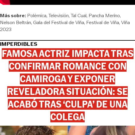
Más sobre:
Polémica
Televisión
Tal Cual
Pancha Merino
Nelson Beltrán
Gala del Festival de Viña
Festival de Viña
Viña
2023
IMPERDIBLES
FAMOSA ACTRIZ IMPACTA TRAS
CONFIRMAR ROMANCE CON
CAMIROGA Y EXPONER
REVELADORA SITUACIÓN: SE
ACABÓ TRAS ‘CULPA’ DE UNA
COLEGA