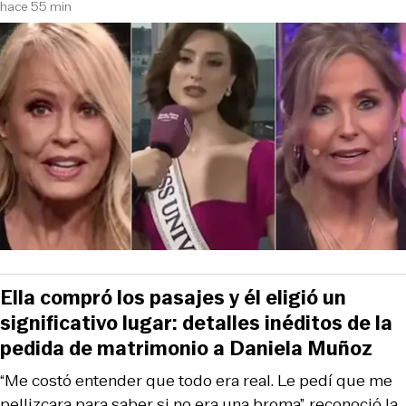
hace 55 min
Ella compró los pasajes y él eligió un
significativo lugar: detalles inéditos de la
pedida de matrimonio a Daniela Muñoz
“Me costó entender que todo era real. Le pedí que me
pellizcara para saber si no era una broma”, reconoció la