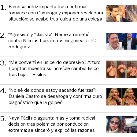
1
.
Famosa actriz impacta tras confirmar
romance con Camiroga y exponer reveladora
situación: se acabó tras ‘culpa’ de una colega
2
.
“Agresivo” y “clasista”: Neme arremetió
contra Nicolás Larraín tras ningunear al JC
Rodríguez
3
.
“Me convertí en un cerdo depresivo”: Arturo
Longton muestra su increíble cambio físico
tras bajar 18 kilos
4
.
“No sé de dónde estoy sacando fuerzas”:
Daniela Castro se desahoga y confirma duro
diagnóstico que la golpeó
5
.
Naya Fácil no aguanta más y toma radical
decisión tras polémica por conducción
extrema: se sinceró y explicó las razones