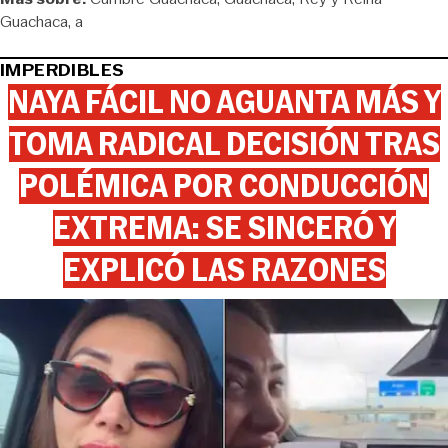
Guachaca
a
IMPERDIBLES
NAYA FÁCIL NO AGUANTA MÁS Y
TOMA RADICAL DECISIÓN TRAS
POLÉMICA POR CONDUCCIÓN
EXTREMA: SE SINCERÓ Y
EXPLICÓ LAS RAZONES