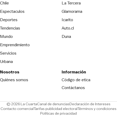
Opens in new wind
Chile
La Tercera
Espectaculos
Glamorama
Opens in new window
Deportes
Icarito
Opens in new window
Tendencias
Auto.cl
Opens in new window
Mundo
Duna
Emprendimiento
Servicios
Urbana
Nosotros
Información
Opens in new
Quiénes somos
Código de etica
Contáctanos
Opens in new window
Ope
© 2026 La Cuarta
Canal de denuncias
Declaración de Intereses
Opens in new window
Opens in new window
Contacto comercial
Tarifas publicidad electoral
Términos y condiciones
Políticas de privacidad