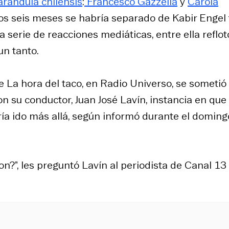
rándula chilensis
:
Francesco Gazzella
y
Carola
nos seis meses se habría separado de Kabir Engel 
 serie de reacciones mediáticas, entre ella reflot
un tanto.
de
La hora del taco
, en Radio Universo, se sometió
con su conductor, Juan José Lavín, instancia en que
ría ido más allá, según informó durante el doming
on?”, les preguntó Lavín al periodista de Canal 13 