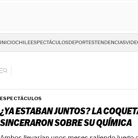
INICIO
CHILE
ESPECTÁCULOS
DEPORTES
TENDENCIAS
VIDE
ESPECTÁCULOS
¿YA ESTABAN JUNTOS? LA COQUET
SINCERARON SOBRE SU QUÍMICA
Ambos llevarían unos meses saliendo luego qu