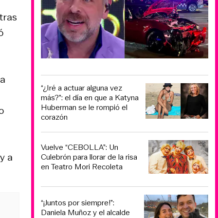
tras
ó
 a
“¿Iré a actuar alguna vez
más?”: el día en que a Katyna
Huberman se le rompió el
o
corazón
Vuelve “CEBOLLA”: Un
y a
Culebrón para llorar de la risa
en Teatro Mori Recoleta
“¡Juntos por siempre!”:
Daniela Muñoz y el alcalde