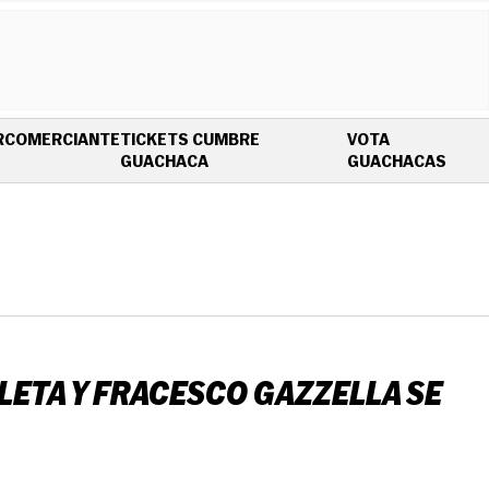
R
COMERCIANTE
TICKETS CUMBRE
VOTA
OPENS IN NEW WINDOW
OPEN
GUACHACA
GUACHACAS
LETA Y FRACESCO GAZZELLA SE