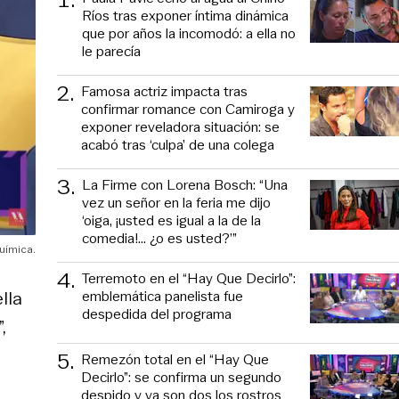
Ríos tras exponer íntima dinámica
que por años la incomodó: a ella no
le parecía
2
.
Famosa actriz impacta tras
confirmar romance con Camiroga y
exponer reveladora situación: se
acabó tras ‘culpa’ de una colega
3
.
La Firme con Lorena Bosch: “Una
vez un señor en la feria me dijo
‘oiga, ¡usted es igual a la de la
comedia!... ¿o es usted?’”
uímica.
4
.
Terremoto en el “Hay Que Decirlo”:
emblemática panelista fue
lla
despedida del programa
,
5
.
Remezón total en el “Hay Que
Decirlo”: se confirma un segundo
despido y ya son dos los rostros