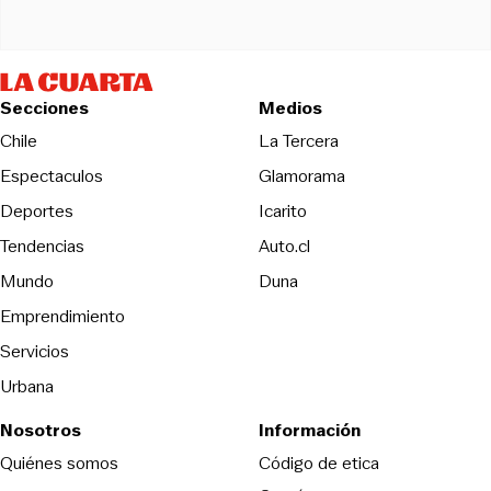
Secciones
Medios
Opens in new wind
Chile
La Tercera
Espectaculos
Glamorama
Opens in new window
Deportes
Icarito
Opens in new window
Tendencias
Auto.cl
Opens in new window
Mundo
Duna
Emprendimiento
Servicios
Urbana
Nosotros
Información
Opens in new
Quiénes somos
Código de etica