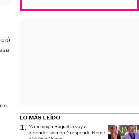
rdió
casa
uro
LO MÁS LEÍDO
1
.
“A mi amiga Raquel la voy a
defender siempre”: responde Neme
a Viviana Nunes