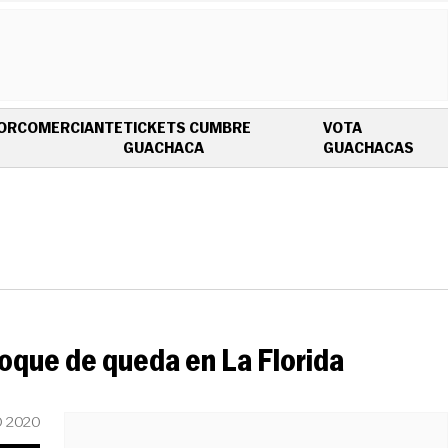
OR
COMERCIANTE
TICKETS CUMBRE
VOTA
OPENS IN NEW WINDOW
OPE
GUACHACA
GUACHACAS
toque de queda en La Florida
O 2020