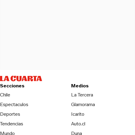
Secciones
Medios
Opens in new wind
Chile
La Tercera
Espectaculos
Glamorama
Opens in new window
Deportes
Icarito
Opens in new window
Tendencias
Auto.cl
Opens in new window
Mundo
Duna