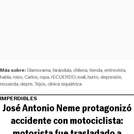
Más sobre:
Glamorama
farándula
chilena
tienda
entrevista
habla
robo
Carlos
ropa
rECUERDO
mall
hurto
depresión
recuerda
depre
Tejos
clinica siquiátrica
IMPERDIBLES
José Antonio Neme protagonizó
accidente con motociclista:
motorista fue trasladado a