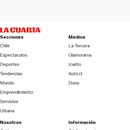
Secciones
Medios
Opens in new wind
Chile
La Tercera
Espectaculos
Glamorama
Opens in new window
Deportes
Icarito
Opens in new window
Tendencias
Auto.cl
Opens in new window
Mundo
Duna
Emprendimiento
Servicios
Urbana
Nosotros
Información