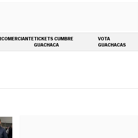
R
COMERCIANTE
TICKETS CUMBRE
VOTA
OPENS IN NEW WINDOW
OPEN
GUACHACA
GUACHACAS