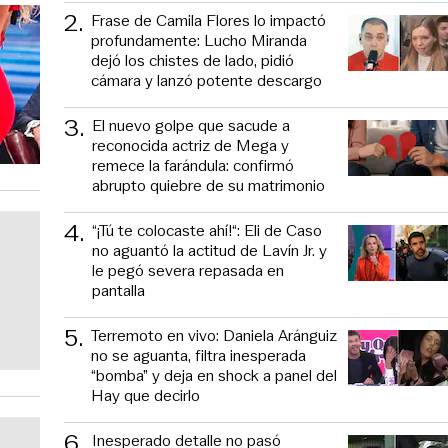
2
.
Frase de Camila Flores lo impactó
profundamente: Lucho Miranda
dejó los chistes de lado, pidió
cámara y lanzó potente descargo
3
.
El nuevo golpe que sacude a
reconocida actriz de Mega y
remece la farándula: confirmó
abrupto quiebre de su matrimonio
4
.
“¡Tú te colocaste ahí!“: Eli de Caso
no aguantó la actitud de Lavín Jr. y
le pegó severa repasada en
pantalla
5
.
Terremoto en vivo: Daniela Aránguiz
no se aguanta, filtra inesperada
“bomba” y deja en shock a panel del
Hay que decirlo
6
.
Inesperado detalle no pasó