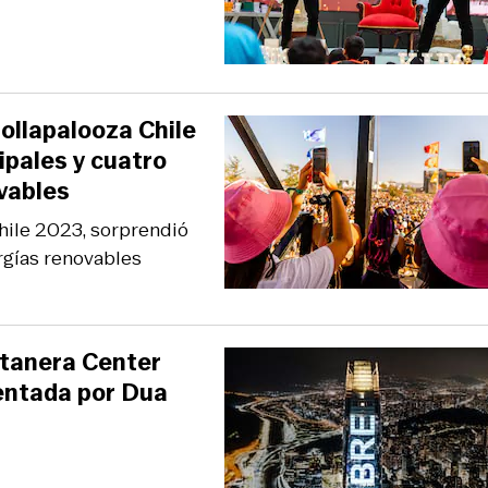
ollapalooza Chile
ipales y cuatro
vables
Chile 2023, sorprendió
rgías renovables
stanera Center
entada por Dua