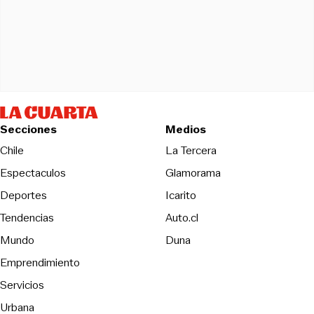
Secciones
Medios
Opens in new wind
Chile
La Tercera
Espectaculos
Glamorama
Opens in new window
Deportes
Icarito
Opens in new window
Tendencias
Auto.cl
Opens in new window
Mundo
Duna
Emprendimiento
Servicios
Urbana