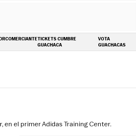
OR
COMERCIANTE
TICKETS CUMBRE
VOTA
OPENS IN NEW WINDOW
OPE
GUACHACA
GUACHACAS
 en el primer Adidas Training Center.