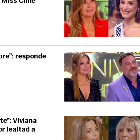
 Miss Chile
pre”: responde
e”: Viviana
r lealtad a