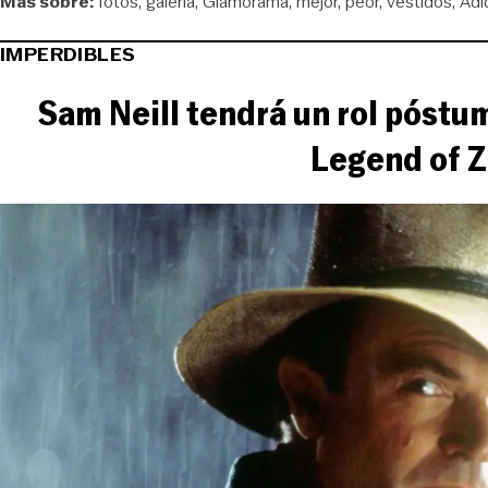
Más sobre:
fotos
galería
Glamorama
mejor
peor
vestidos
Adi
IMPERDIBLES
Sam Neill tendrá un rol póstum
Legend of Z