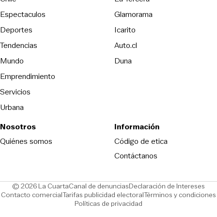
Espectaculos
Glamorama
Opens in new window
Deportes
Icarito
Opens in new window
Tendencias
Auto.cl
Opens in new window
Mundo
Duna
Emprendimiento
Servicios
Urbana
Nosotros
Información
Opens in new
Quiénes somos
Código de etica
Contáctanos
Opens in new window
Ope
© 2026 La Cuarta
Canal de denuncias
Declaración de Intereses
Opens in new window
Opens in new window
Contacto comercial
Tarifas publicidad electoral
Términos y condiciones
Políticas de privacidad