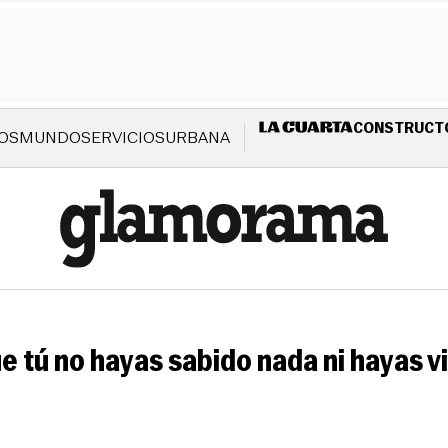
CONSTRUCT
OS
MUNDO
SERVICIOS
URBANA
ue tú no hayas sabido nada ni hayas v