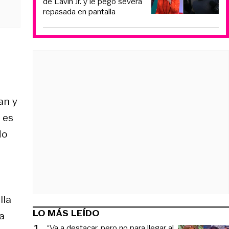
de Lavín Jr. y le pegó severa
repasada en pantalla
an y
 es
do
lla
LO MÁS LEÍDO
a
“Va a destacar, pero no para llegar al