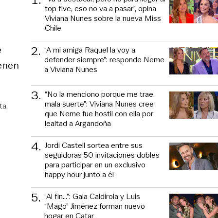
1
.
top five, eso no va a pasar”, opina
Viviana Nunes sobre la nueva Miss
Chile
e
2
.
“A mi amiga Raquel la voy a
defender siempre”: responde Neme
ienen
a Viviana Nunes
3
.
“No la menciono porque me trae
mala suerte”: Viviana Nunes cree
ta
que Neme fue hostil con ella por
lealtad a Argandoña
4
.
Jordi Castell sortea entre sus
seguidoras 50 invitaciones dobles
para participar en un exclusivo
happy hour junto a él
5
.
“Al fin…”: Gala Caldirola y Luis
“Mago” Jiménez forman nuevo
hogar en Catar