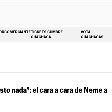
OR
COMERCIANTE
TICKETS CUMBRE
VOTA
OPENS IN NEW WINDOW
OPE
GUACHACA
GUACHACAS
isto nada”: el cara a cara de Neme a