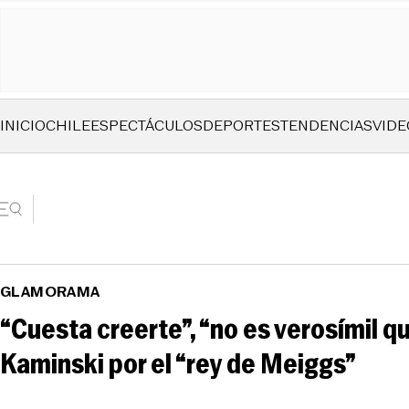
INICIO
CHILE
ESPECTÁCULOS
DEPORTES
TENDENCIAS
VIDE
GLAMORAMA
“Cuesta creerte”, “no es verosímil q
Kaminski por el “rey de Meiggs”