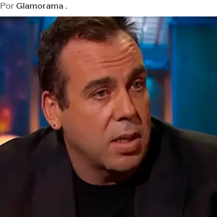
Por
Glamorama .