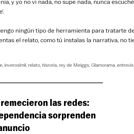
enía, y yo no vi nada, no supe nada, nunca escuché
’.
 tengo ningún tipo de herramienta para tratarte d
ntas el relato, como tú instalas la narrativa, no t
le
inverosímil
relato
hisroria
rey de Meiggs
Glamorama
entrevis
y remecieron las redes:
dependencia sorprenden
anuncio