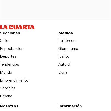
Secciones
Medios
Opens in new wind
Chile
La Tercera
Espectaculos
Glamorama
Opens in new window
Deportes
Icarito
Opens in new window
Tendencias
Auto.cl
Opens in new window
Mundo
Duna
Emprendimiento
Servicios
Urbana
Nosotros
Información