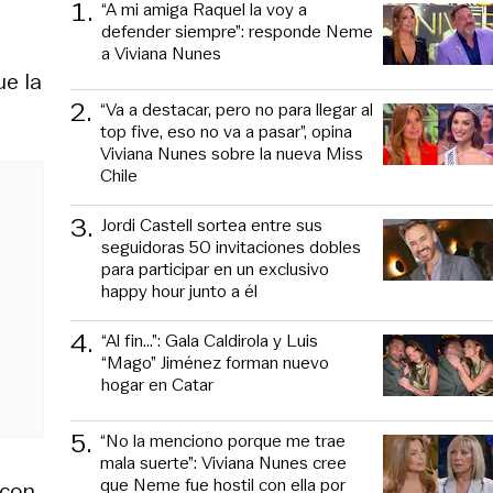
1
.
“A mi amiga Raquel la voy a
defender siempre”: responde Neme
a Viviana Nunes
ue la
2
.
“Va a destacar, pero no para llegar al
top five, eso no va a pasar”, opina
Viviana Nunes sobre la nueva Miss
Chile
3
.
Jordi Castell sortea entre sus
seguidoras 50 invitaciones dobles
para participar en un exclusivo
happy hour junto a él
4
.
“Al fin…”: Gala Caldirola y Luis
“Mago” Jiménez forman nuevo
hogar en Catar
5
.
“No la menciono porque me trae
mala suerte”: Viviana Nunes cree
que Neme fue hostil con ella por
 con