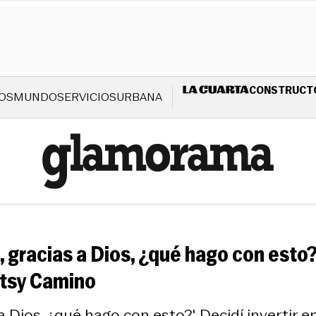
CONSTRUCT
OS
MUNDO
SERVICIOS
URBANA
gracias a Dios, ¿qué hago con esto?'.
etsy Camino
a Dios, ¿qué hago con esto?'. Decidí invertir 