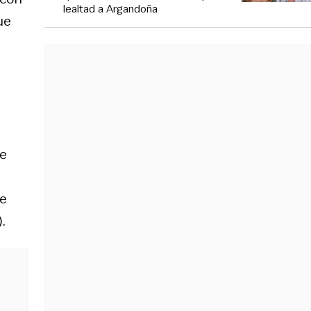
lealtad a Argandoña
ue
ue
Se
.