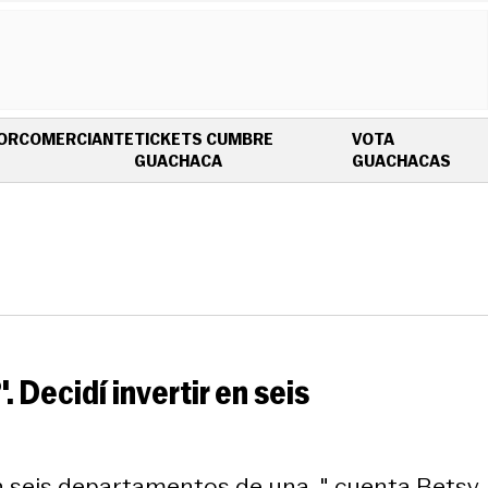
OR
COMERCIANTE
TICKETS CUMBRE
VOTA
OPENS IN NEW WINDOW
OPE
GUACHACA
GUACHACAS
 Decidí invertir en seis
en seis departamentos de una...", cuenta Betsy