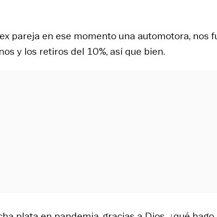
i ex pareja en ese momento una automotora, nos f
os y los retiros del 10%, así que bien.
ucha plata en pandemia, gracias a Dios, ¿qué hago