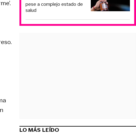
me’.
pese a complejo estado de
salud
reso.
ema
un
LO MÁS LEÍDO