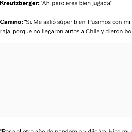
Kreutzberger:
“Ah, pero eres bien jugada”
Camino:
“Sí. Me salió súper bien. Pusimos con m
raja, porque no llegaron autos a Chile y dieron bon
“Pasa el otro año de pandemia y dije ‘ya. Hice m