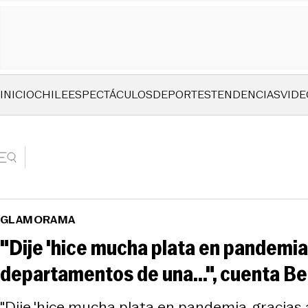
INICIO
CHILE
ESPECTÁCULOS
DEPORTES
TENDENCIAS
VIDE
GLAMORAMA
"Dije 'hice mucha plata en pandemia, 
departamentos de una...", cuenta B
"Dije 'hice mucha plata en pandemia, gracias 