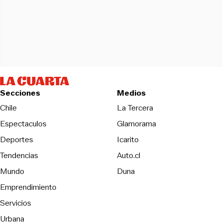
Secciones
Medios
Opens in new wind
Chile
La Tercera
Espectaculos
Glamorama
Opens in new window
Deportes
Icarito
Opens in new window
Tendencias
Auto.cl
Opens in new window
Mundo
Duna
Emprendimiento
Servicios
Urbana