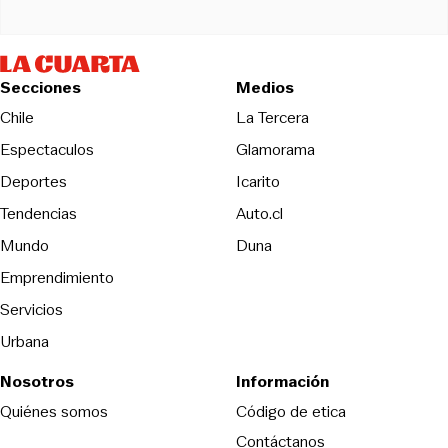
Secciones
Medios
Opens in new wind
Chile
La Tercera
Espectaculos
Glamorama
Opens in new window
Deportes
Icarito
Opens in new window
Tendencias
Auto.cl
Opens in new window
Mundo
Duna
Emprendimiento
Servicios
Urbana
Nosotros
Información
Opens in new
Quiénes somos
Código de etica
Contáctanos