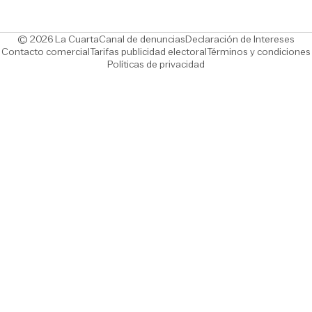
Opens in new window
Ope
© 2026 La Cuarta
Canal de denuncias
Declaración de Intereses
Opens in new window
Opens in new window
Contacto comercial
Tarifas publicidad electoral
Términos y condiciones
Políticas de privacidad